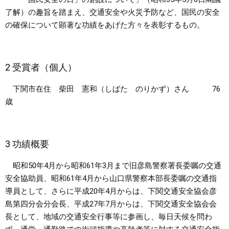
了解）の趣旨を踏まえ、交通安全や火災予防など、国民の安全
まちづくり
の確保について顕著な功績をあげた方々を表彰するもの。
県政情報
2 受賞者（個人）
下関市在住 柴田 憲和（しばた のりかず）さん 76
歳
3 功績概要
昭和50年4月から昭和61年3月まで旧彦島警察署長委嘱の交通
安全協助員、昭和61年4月から山口県警察本部長委嘱の交通指
導員として、さらに平成20年4月からは、下関交通安全協会彦
島第四分会分会長、平成27年7月からは、下関交通安全協会会
長として、地域の交通安全行事等に参画し、毎日天候を問わ