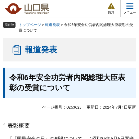
防
ペ
メ
災
ー
ニ
・
メ
災
ジ
ュ
害
ニ
の
ー
組織で探す
情
トップページ
>
報道発表
>
令和6年安全功労者内閣総理大臣表彰の受
現在地
ュ
報
先
を
賞について
ー
頭
飛
Other Languages
お気に入り
ページ番号検索
で
ば
報道発表
す
し
検索の仕方
組織で探す
サイトマップで探す
。
て
本
トップページ
本
文
令和6年安全功労者内閣総理大臣表
文
へ
くらし・環境
彰の受賞について
健康・福祉
ページ番号：0263623
更新日：2024年7月1日更新
教育・文化・スポーツ
1 表彰概要
しごと・産業・観光
「「国民安全の日」の創設について」（昭和35年5月6日閣議