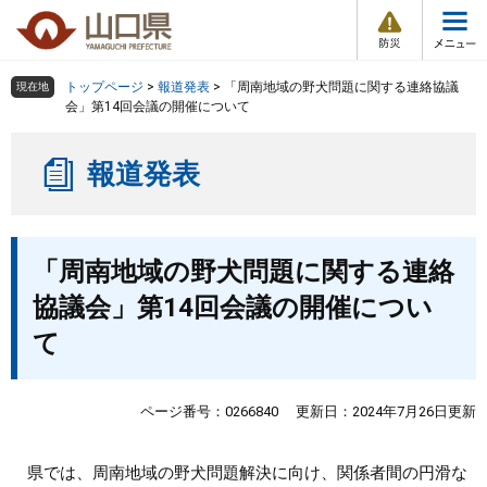
防
ペ
メ
災
ー
ニ
・
メ
災
ジ
ュ
害
ニ
の
ー
組織で探す
情
トップページ
>
報道発表
>
「周南地域の野犬問題に関する連絡協議
現在地
ュ
報
先
を
会」第14回会議の開催について
ー
頭
飛
Other Languages
お気に入り
ページ番号検索
で
ば
報道発表
す
し
検索の仕方
組織で探す
サイトマップで探す
。
て
本
トップページ
本
文
「周南地域の野犬問題に関する連絡
文
へ
くらし・環境
協議会」第14回会議の開催につい
て
健康・福祉
教育・文化・スポーツ
ページ番号：0266840
更新日：2024年7月26日更新
しごと・産業・観光
県では、周南地域の野犬問題解決に向け、関係者間の円滑な