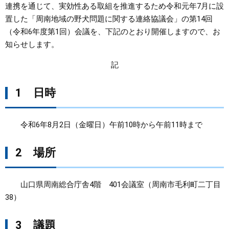
連携を通じて、実効性ある取組を推進するため令和元年7月に設
置した「周南地域の野犬問題に関する連絡協議会」の第14回
まちづくり
（令和6年度第1回）会議を、下記のとおり開催しますので、お
知らせします。
県政情報
記
1 日時
令和6年8月2日（金曜日）午前10時から午前11時まで
2 場所
山口県周南総合庁舎4階 401会議室（周南市毛利町二丁目
38）
3 議題