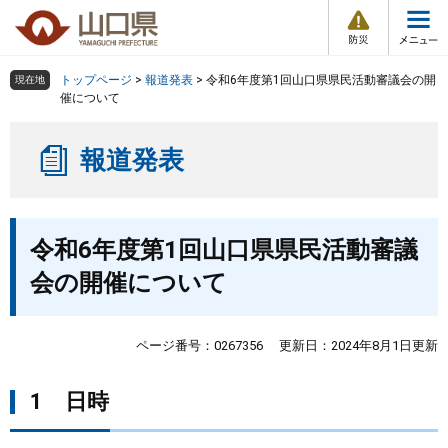
防
ペ
メ
災
ー
ニ
・
メ
災
ジ
ュ
害
ニ
の
ー
組織で探す
情
トップページ
>
報道発表
>
令和6年度第1回山口県県民活動審議会の開
現在地
ュ
報
先
を
催について
ー
頭
飛
Other Languages
お気に入り
ページ番号検索
で
ば
報道発表
す
し
検索の仕方
組織で探す
サイトマップで探す
。
て
本
トップページ
本
文
令和6年度第1回山口県県民活動審議
文
へ
くらし・環境
会の開催について
健康・福祉
ページ番号：0267356
更新日：2024年8月1日更新
教育・文化・スポーツ
1 日時
しごと・産業・観光