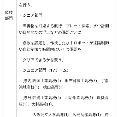
を行う。
競技
・シニア部門
部門
障害物を回避する航行、プレート探索、水中計測
や目的地での浮上などの課題ごとに
点数を設定し、作成した水中ロボットが遠隔制御
や自律制御で時間内にいくつ課題を
クリアできるかを競う。
・
ジュニア部門（17チーム）
[県内]岩国工業高校(2)、田布施農工高校(3)、宇部
鴻城高校(1)、徳山高専(1)
[県外]沖縄工業高校(2)、明治学園高校(1)、敬愛高
校(1)、大村高校(1)、
大阪公立大学高専(1)、広島商船高専(1)、長