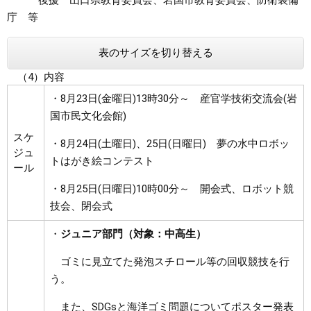
後援 山口県教育委員会、岩国市教育委員会、防衛装備
庁 等
表のサイズを切り替える
（4）内容
・8月23日(金曜日)13時30分～ 産官学技術交流会(岩
国市民文化会館)
スケ
・8月24日(土曜日)、25日(日曜日) 夢の水中ロボッ
ジュ
トはがき絵コンテスト
ール
・8月25日(日曜日)10時00分～ 開会式、ロボット競
技会、閉会式
・
ジュニア部門（対象：中高生）
ゴミに見立てた発泡スチロール等の回収競技を行
う。
また、SDGsと海洋ゴミ問題についてポスター発表