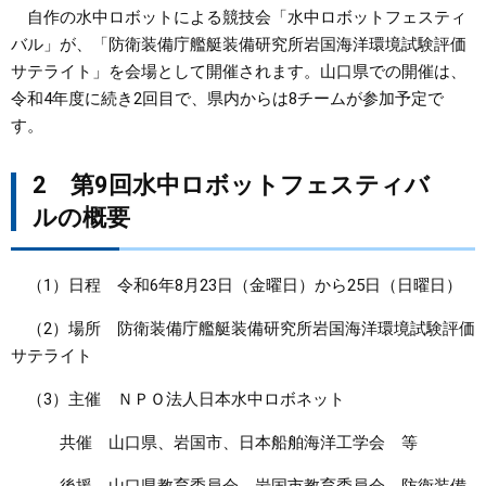
自作の水中ロボットによる競技会「水中ロボットフェスティ
まちづくり
バル」が、「防衛装備庁艦艇装備研究所岩国海洋環境試験評価
サテライト」を会場として開催されます。山口県での開催は、
令和4年度に続き2回目で、県内からは8チームが参加予定で
県政情報
す。
2 第9回水中ロボットフェスティバ
ルの概要
（1）日程 令和6年8月23日（金曜日）から25日（日曜日）
（2）場所 防衛装備庁艦艇装備研究所岩国海洋環境試験評価
サテライト
（3）主催 ＮＰＯ法人日本水中ロボネット
共催 山口県、岩国市、日本船舶海洋工学会 等