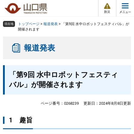
防
ペ
メ
災
ー
ニ
・
メ
災
ジ
ュ
害
ニ
の
ー
組織で探す
情
トップページ
>
報道発表
>
「第9回 水中ロボットフェスティバル」が
現在地
ュ
報
先
を
開催されます
ー
頭
飛
Other Languages
お気に入り
ページ番号検索
で
ば
報道発表
す
し
検索の仕方
組織で探す
サイトマップで探す
。
て
本
トップページ
本
文
「第9回 水中ロボットフェスティ
文
へ
くらし・環境
バル」が開催されます
健康・福祉
ページ番号：0268239
更新日：2024年8月8日更新
教育・文化・スポーツ
1 趣旨
しごと・産業・観光