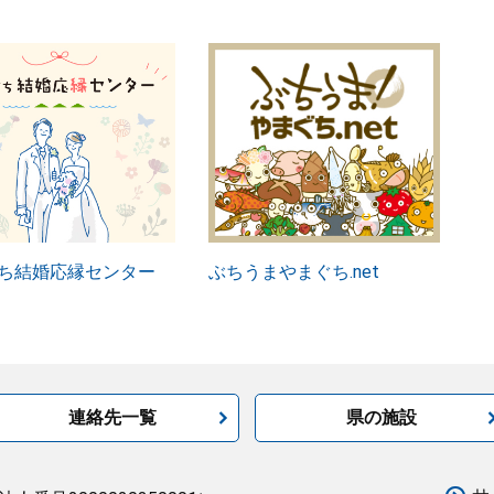
ち結婚応縁センター
ぶちうまやまぐち.net
連絡先一覧
県の施設