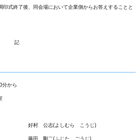
調印式終了後、同会場において企業側からお答えすることと
記
30分から
室
好村 公志(よしむら こうじ)
剛二(ふじた ごうじ)