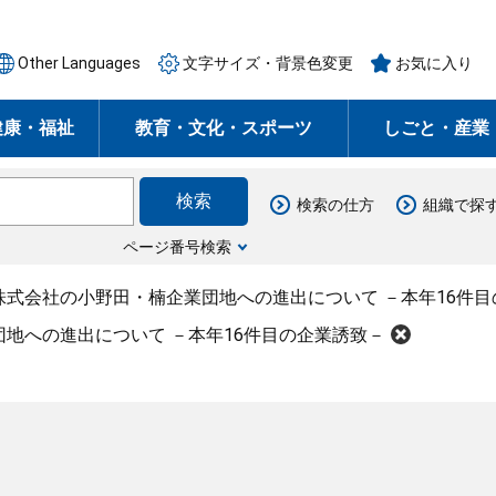
Other Languages
文字サイズ・背景色変更
お気に入り
健康・福祉
教育・文化・スポーツ
しごと・産業
検索の仕方
組織で探
ページ番号検索
株式会社の小野田・楠企業団地への進出について －本年16件目
地への進出について －本年16件目の企業誘致－