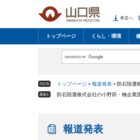
ペ
メ
ー
ニ
本文へ
ジ
ュ
の
ー
トップページ
くらし・環境
先
を
頭
飛
で
ば
G
す
し
o
o
。
て
g
l
本
トップページ
>
報道発表
>
防石陸運
e
現在地
文
カ
ス
防石陸運株式会社の小野田・楠企業団
足あと
へ
タ
ム
検
索
報道発表