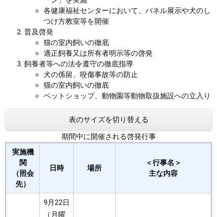
ーン」を実施
各健康福祉センターにおいて、パネル展示や犬のし
つけ方教室等を開催
普及啓発
猫の室内飼いの徹底
適正飼養又は所有者明示等の啓発
飼養者等への法令遵守の徹底指導
犬の係留、咬傷事故等の防止
猫の室内飼いの徹底
ペットショップ、動物園等動物取扱施設への立入り
表のサイズを切り替える
期間中に開催される啓発行事
実施機
関
＜行事名＞
日時
場所
（照会
主な内容
先）
9月22日
（月曜