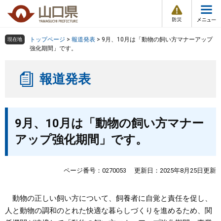
防
ペ
メ
災
ー
ニ
・
メ
災
ジ
ュ
害
ニ
の
ー
組織で探す
情
トップページ
>
報道発表
>
9月、10月は「動物の飼い方マナーアップ
現在地
ュ
報
先
を
強化期間」です。
ー
頭
飛
Other Languages
お気に入り
ページ番号検索
で
ば
報道発表
す
し
検索の仕方
組織で探す
サイトマップで探す
。
て
本
トップページ
本
文
9月、10月は「動物の飼い方マナー
文
へ
くらし・環境
アップ強化期間」です。
健康・福祉
ページ番号：0270053
更新日：2025年8月25日更新
教育・文化・スポーツ
動物の正しい飼い方について、飼養者に自覚と責任を促し、
人と動物の調和のとれた快適な暮らしづくりを進めるため、関
しごと・産業・観光