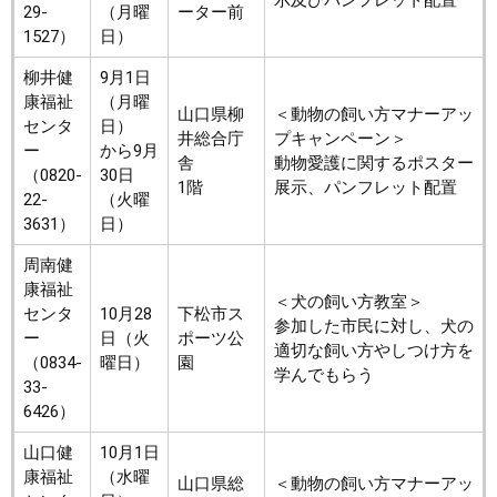
示及びパンフレット配置
29-
（月曜
ーター前
1527）
日）
柳井健
9月1日
康福祉
（月曜
山口県柳
＜動物の飼い方マナーアッ
センタ
日）
井総合庁
プキャンペーン＞
ー
から9月
舎
動物愛護に関するポスター
（0820-
30日
1階
展示、パンフレット配置
22-
（火曜
3631）
日）
周南健
康福祉
＜犬の飼い方教室＞
センタ
10月28
下松市ス
参加した市民に対し、犬の
ー
日（火
ポーツ公
適切な飼い方やしつけ方を
（0834-
曜日）
園
学んでもらう
33-
6426）
山口健
10月1日
康福祉
（水曜
山口県総
＜動物の飼い方マナーアッ