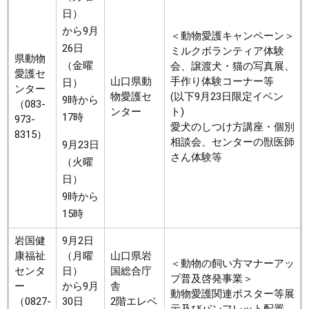
日）
から9月
＜動物愛護キャンペーン＞
26日
ミルクボランティア体験
県動物
（金曜
会、譲渡犬・猫の写真展、
愛護セ
山口県動
手作り体験コーナー等
日）
ンター
物愛護セ
(以下9月23日限定イベン
9時から
（083-
ンター
ト)
17時
973-
愛犬のしつけ方講座・個別
8315）
相談会、センターの獣医師
9月23日
さん体験等
（火曜
日）
9時から
15時
岩国健
9月2日
康福祉
（月曜
山口県岩
＜動物の飼い方マナーアッ
センタ
日）
国総合庁
プ普及啓発事業＞
ー
から9月
舎
動物愛護関連ポスター等展
（0827-
30日
2階エレベ