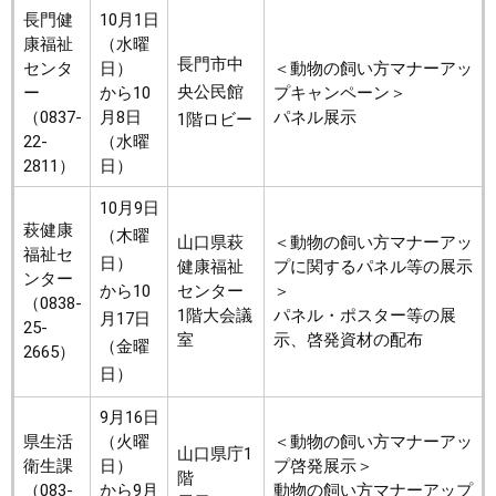
長門健
10月1日
康福祉
（水曜
長門市中
センタ
日）
＜動物の飼い方マナーアッ
央公民館
ー
から10
プキャンペーン＞
（0837-
月8日
パネル展示
1階ロビー
22-
（水曜
2811）
日）
10月9日
萩健康
（木曜
山口県萩
＜動物の飼い方マナーアッ
福祉セ
日）
健康福祉
プに関するパネル等の展示
ンター
から10
センター
＞
（0838-
1階大会議
パネル・ポスター等の展
月17日
25-
室
示、啓発資材の配布
（金曜
2665）
日）
9月16日
県生活
（火曜
＜動物の飼い方マナーアッ
山口県庁1
衛生課
日）
プ啓発展示＞
階
（083-
から9月
動物の飼い方マナーアップ