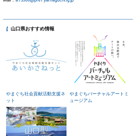
Mail：
a15300@pref.yamaguchi.lg.jp
山口県おすすめ情報
やまぐち社会貢献活動支援ネ
やまぐちバーチャルアートミ
ット
ュージアム