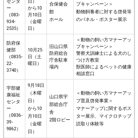
センタ
日）
合保健会
プキャンペーン＞
ー
から10
館
動物飼養者に対する啓発等
（083-
月10日
ホール
のパネル・ポスター展示
934-
（金曜
2535）
日）
＜動物の飼い方マナーアッ
防府保
旧山口県
プキャンペーン＞
健部
10月25
防府総合
警察犬訓練士による犬のし
（0835-
日（土
庁舎駐車
つけ方教室
22-
曜日）
場内
獣医師によるペットの健康
3740）
相談窓口
9月18日
宇部健
（木曜
＜動物の飼い方マナーアッ
康福祉
山口県宇
日）
プ普及啓発事業＞
センタ
部総合庁
ー
から10
マナーアップに関するポス
舎
（0836-
月10日
ター展示、マイクロチップ
2階ロビー
39-
（金曜
読取り体験等
9862）
日）