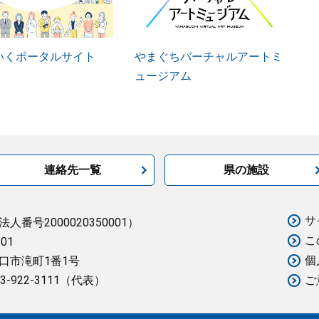
いくポータルサイト
やまぐちバーチャルアートミ
ュージアム
連絡先一覧
県の施設
サ
法人番号2000020350001）
こ
501
個
口市滝町1番1号
3-922-3111（代表）
ご