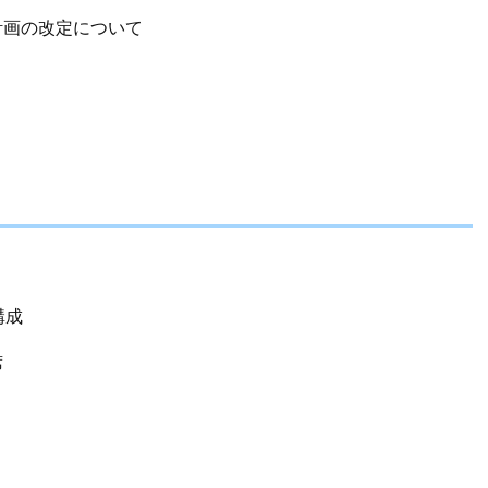
計画の改定について
構成
席