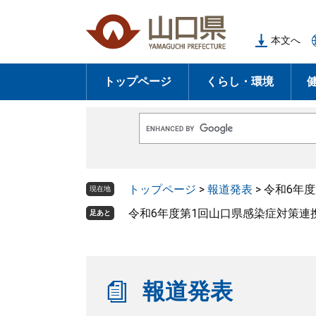
ペ
メ
ー
ニ
本文へ
ジ
ュ
の
ー
トップページ
くらし・環境
先
を
頭
飛
で
ば
G
す
し
o
o
。
て
g
l
本
トップページ
>
報道発表
>
令和6年
e
現在地
文
カ
ス
令和6年度第1回山口県感染症対策連
足あと
へ
タ
ム
検
索
報道発表