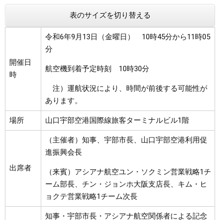
表のサイズを切り替える
まちづくり
令和6年9月13日（金曜日） 10時45分から11時05
県政情報
分
開催日
航空機到着予定時刻 10時30分
時
注）運航状況により、時間が前後する可能性が
あります。
場所
山口宇部空港国際線旅客ターミナルビル1階
（主催者）知事、宇部市長、山口宇部空港利用促
進振興会長
出席者
（来賓）アシアナ航空ユン・ソクミン営業戦略1チ
ーム部長、チン・ジョンホ大阪支店長、キム・ヒ
ョクテ営業戦略1チーム次長
知事・宇部市長・アシアナ航空関係者による記念