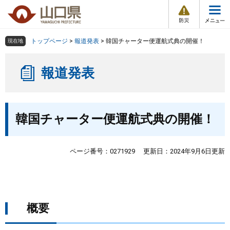
防
ペ
メ
災
ー
ニ
・
メ
災
ジ
ュ
害
ニ
の
ー
組織で探す
情
トップページ
>
報道発表
>
韓国チャーター便運航式典の開催！
現在地
ュ
報
先
を
ー
頭
飛
Other Languages
お気に入り
ページ番号検索
報道発表
で
ば
す
し
検索の仕方
組織で探す
サイトマップで探す
。
て
本
本
トップページ
韓国チャーター便運航式典の開催！
文
文
へ
くらし・環境
ページ番号：0271929
更新日：2024年9月6日更新
健康・福祉
教育・文化・スポーツ
概要
しごと・産業・観光