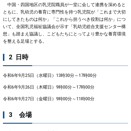
中国・四国地区の乳児院職員が一堂に会して連携を深めると
まちづくり
ともに、乳幼児の養育に専門性を持つ乳児院が「これまで大切
にしてきたものは何か」「これから担うべき役割は何か」につ
いて、全国乳児福祉協議会が示す「乳幼児総合支援センター構
県政情報
想」も踏まえ協議し、こどもたちにとってより豊かな養育環境
を整える足場とする。
2 日時
令和6年9月25日（水曜日）13時30分～17時00分
令和6年9月26日（木曜日）9時00分～17時00分
令和6年9月27日（金曜日）9時00分～11時00分
3 会場