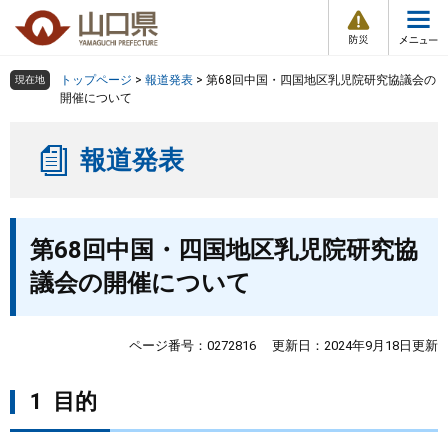
防
ペ
メ
災
ー
ニ
・
メ
災
ジ
ュ
害
ニ
の
ー
組織で探す
情
トップページ
>
報道発表
>
第68回中国・四国地区乳児院研究協議会の
現在地
ュ
報
先
を
開催について
ー
頭
飛
Other Languages
お気に入り
ページ番号検索
で
ば
報道発表
す
し
検索の仕方
組織で探す
サイトマップで探す
。
て
本
トップページ
本
文
第68回中国・四国地区乳児院研究協
文
へ
くらし・環境
議会の開催について
健康・福祉
ページ番号：0272816
更新日：2024年9月18日更新
教育・文化・スポーツ
1 目的
しごと・産業・観光