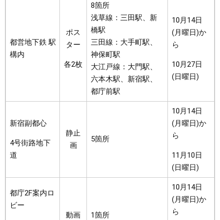
8箇所
浅草線：三田駅、新
10月14日
橋駅
ポス
(月曜日)か
都営地下鉄 駅
三田線：大手町駅、
ター
ら
構内
神保町駅
各2枚
10月27日
大江戸線：大門駅、
(日曜日)
六本木駅、新宿駅、
都庁前駅
10月14日
新宿副都心
(月曜日)か
静止
ら
5箇所
4号街路地下
画
道
11月10日
(日曜日)
10月14日
都庁2F案内ロ
(月曜日)か
ビー
ら
動画
1箇所