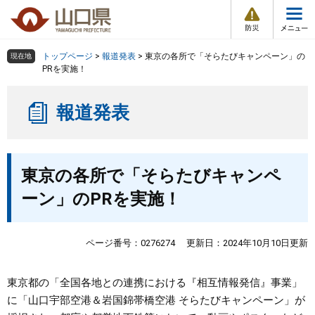
防
ペ
メ
災
ー
ニ
・
メ
災
ジ
ュ
害
ニ
の
ー
組織で探す
情
トップページ
>
報道発表
>
東京の各所で「そらたびキャンペーン」の
現在地
ュ
報
先
を
PRを実施！
ー
頭
飛
Other Languages
お気に入り
ページ番号検索
で
ば
報道発表
す
し
検索の仕方
組織で探す
サイトマップで探す
。
て
本
トップページ
本
文
東京の各所で「そらたびキャンペ
文
へ
くらし・環境
ーン」のPRを実施！
健康・福祉
ページ番号：0276274
更新日：2024年10月10日更新
教育・文化・スポーツ
東京都の「全国各地との連携における『相互情報発信』事業」
に「山口宇部空港＆岩国錦帯橋空港 そらたびキャンペーン」が
しごと・産業・観光