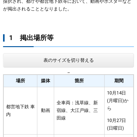
採択され、都庁や都営地下鉄等において、動画やポスターなど
が掲出されることとなりました。​
まちづくり
県政情報
1 掲出場所等
表のサイズを切り替える
_
場所
媒体
箇所
期間
10月14日
(月曜日)か
全車両：浅草線、新
都営地下鉄 車
ら
動画
宿線、大江戸線、三
内
田線
10月27日
(日曜日)