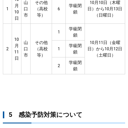
山
その他
10月10日（木曜
月
学級閉
1
口
（高校
6
日）から10月13日
10
鎖
市
等）
（日曜日）
日
学級閉
1
鎖
10
山
その他
10月11日（金曜
月
学級閉
2
口
（高校
1
日）から10月12日
11
鎖
市
等）
（土曜日）
日
学級閉
2
鎖
5 感染予防対策について