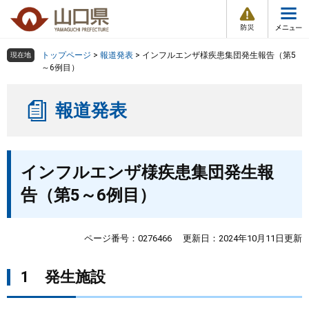
防
ペ
メ
災
ー
ニ
・
メ
災
ジ
ュ
害
ニ
の
ー
組織で探す
情
トップページ
>
報道発表
>
インフルエンザ様疾患集団発生報告（第5
現在地
ュ
報
先
を
～6例目）
ー
頭
飛
Other Languages
お気に入り
ページ番号検索
で
ば
報道発表
す
し
検索の仕方
組織で探す
サイトマップで探す
。
て
本
トップページ
本
文
インフルエンザ様疾患集団発生報
文
へ
くらし・環境
告（第5～6例目）
健康・福祉
ページ番号：0276466
更新日：2024年10月11日更新
教育・文化・スポーツ
1 発生施設
しごと・産業・観光