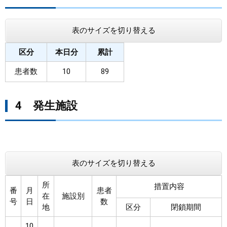
表のサイズを切り替える
区分
本日分
累計
患者数
10
89
4 発生施設
表のサイズを切り替える
所
措置内容
番
月
患者
在
施設別
号
日
数
地
区分
閉鎖期間
10