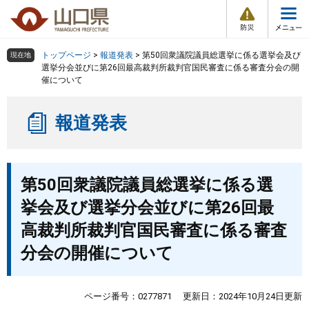
防
ペ
メ
災
ー
ニ
・
メ
災
ジ
ュ
害
ニ
の
ー
組織で探す
情
トップページ
>
報道発表
>
第50回衆議院議員総選挙に係る選挙会及び
現在地
ュ
報
先
を
選挙分会並びに第26回最高裁判所裁判官国民審査に係る審査分会の開
ー
催について
頭
飛
Other Languages
お気に入り
ページ番号検索
で
ば
す
し
検索の仕方
組織で探す
サイトマップで探す
報道発表
。
て
本
トップページ
文
本
へ
第50回衆議院議員総選挙に係る選
文
くらし・環境
挙会及び選挙分会並びに第26回最
健康・福祉
高裁判所裁判官国民審査に係る審査
分会の開催について
教育・文化・スポーツ
ページ番号：0277871
更新日：2024年10月24日更新
しごと・産業・観光