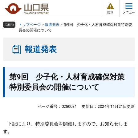
防
ペ
メ
災
ー
ニ
・
メ
災
ジ
ュ
害
ニ
の
ー
組織で探す
情
トップページ
>
報道発表
>
第9回 少子化・人材育成確保対策特別委
現在地
ュ
報
先
を
員会の開催について
ー
頭
飛
Other Languages
お気に入り
ページ番号検索
で
ば
報道発表
す
し
検索の仕方
組織で探す
サイトマップで探す
。
て
本
トップページ
本
文
第9回 少子化・人材育成確保対策
文
へ
くらし・環境
特別委員会の開催について
健康・福祉
ページ番号：0280031
更新日：2024年11月21日更新
教育・文化・スポーツ
下記により、特別委員会を開催しますので、お知らせしま
す。
しごと・産業・観光