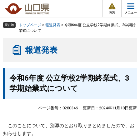
防
ペ
メ
災
ー
ニ
・
メ
災
ジ
ュ
害
ニ
の
ー
組織で探す
情
トップページ
>
報道発表
>
令和6年度 公立学校2学期終業式、3学期始
現在地
ュ
報
先
を
業式について
ー
頭
飛
Other Languages
お気に入り
ページ番号検索
で
ば
報道発表
す
し
検索の仕方
組織で探す
サイトマップで探す
。
て
本
トップページ
本
文
令和6年度 公立学校2学期終業式、3
文
へ
くらし・環境
学期始業式について
健康・福祉
ページ番号：0280346
更新日：2024年11月18日更新
教育・文化・スポーツ
このことについて、別添のとおり取りまとめましたので、お
知らせします。
しごと・産業・観光