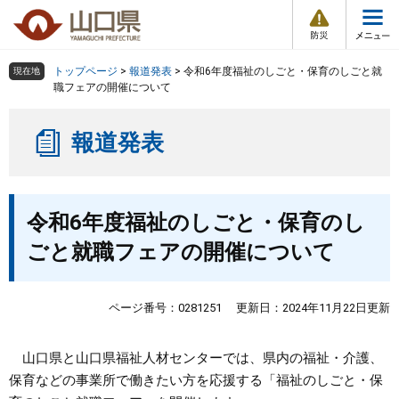
防
ペ
メ
災
ー
ニ
・
メ
災
ジ
ュ
害
ニ
の
ー
組織で探す
情
トップページ
>
報道発表
>
令和6年度福祉のしごと・保育のしごと就
現在地
ュ
報
先
を
職フェアの開催について
ー
頭
飛
Other Languages
お気に入り
ページ番号検索
で
ば
報道発表
す
し
検索の仕方
組織で探す
サイトマップで探す
。
て
本
トップページ
本
文
令和6年度福祉のしごと・保育のし
文
へ
くらし・環境
ごと就職フェアの開催について
健康・福祉
ページ番号：0281251
更新日：2024年11月22日更新
教育・文化・スポーツ
山口県と山口県福祉人材センターでは、県内の福祉・介護、
保育などの事業所で働きたい方を応援する「福祉のしごと・保
しごと・産業・観光