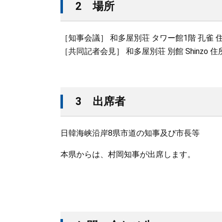
2 場所
［知事会議］ 和多屋別荘 タワー館1階 孔雀 
［共同記者会見］ 和多屋別荘 別館 Shinzo 
3 出席者
日韓海峡沿岸8県市道の知事及び市長等
本県からは、村岡知事が出席します。