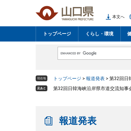
ペ
メ
ー
ニ
本文へ
ジ
ュ
の
ー
トップページ
くらし・環境
先
を
頭
飛
で
ば
G
す
し
o
o
。
て
g
l
本
トップページ
>
報道発表
>
第32回
e
現在地
文
カ
ス
第32回日韓海峡沿岸県市道交流知事
足あと
へ
タ
ム
検
索
報道発表