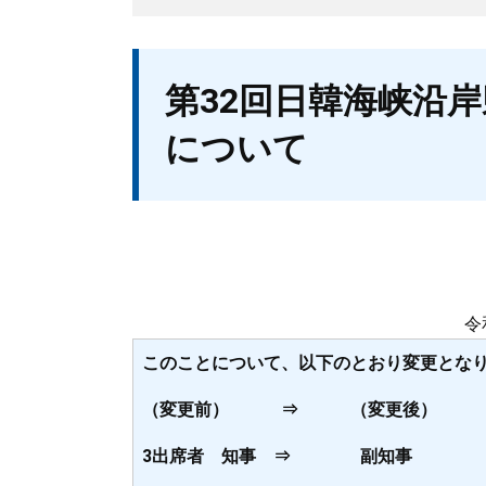
本
第32回日韓海峡沿
文
について
令
このことについて、以下のとおり変更とな
（変更前） ⇒ （変更後）
3出席者 知事 ⇒ 副知事