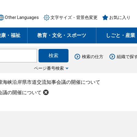
Other Languages
文字サイズ・背景色変更
お気に入り
健康・福祉
教育・文化・スポーツ
しごと・産業
検索の仕方
組織で探
ページ番号検索
日韓海峡沿岸県市道交流知事会議の開催について
会議の開催について