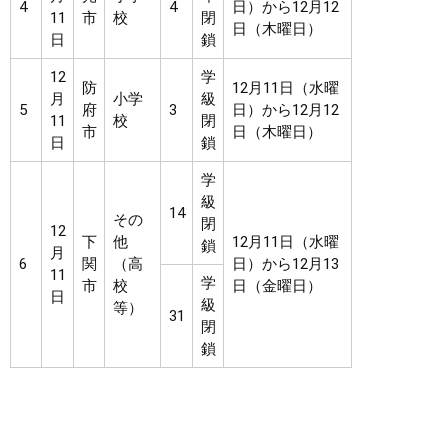
4
4
日）から12月12
11
市
校
閉
日（木曜日）
日
鎖
12
学
防
12月11日（水曜
月
小学
級
5
府
3
日）から12月12
11
校
閉
市
日（木曜日）
日
鎖
学
級
14
その
閉
12
下
他
12月11日（水曜
鎖
月
6
関
（高
日）から12月13
11
学
市
校
日（金曜日）
日
級
等）
31
閉
鎖