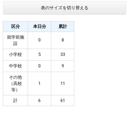
表のサイズを切り替える
まちづくり
県政情報
区分
本日分
累計
就学前施
0
8
設
小学校
5
33
中学校
0
9
その他
（高校
1
11
等）
計
6
61