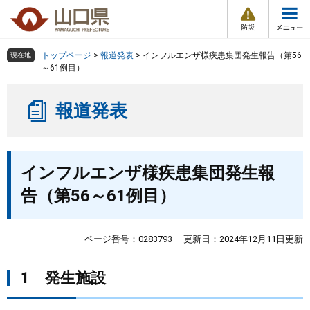
防
ペ
メ
災
ー
ニ
・
メ
災
ジ
ュ
害
ニ
の
ー
組織で探す
情
トップページ
>
報道発表
>
インフルエンザ様疾患集団発生報告（第56
現在地
ュ
報
先
を
～61例目）
ー
頭
飛
Other Languages
お気に入り
ページ番号検索
で
ば
報道発表
す
し
検索の仕方
組織で探す
サイトマップで探す
。
て
本
トップページ
本
文
インフルエンザ様疾患集団発生報
文
へ
くらし・環境
告（第56～61例目）
健康・福祉
ページ番号：0283793
更新日：2024年12月11日更新
教育・文化・スポーツ
1 発生施設
しごと・産業・観光