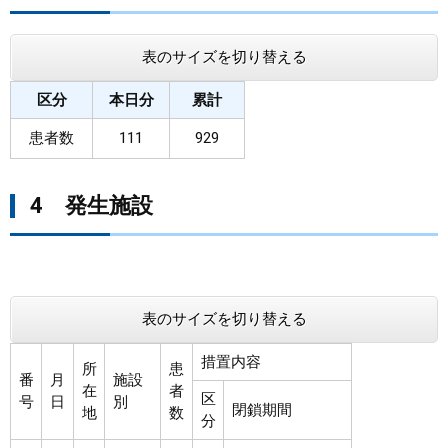
表のサイズを切り替える
区分
本日分
累計
患者数
111
929
4 発生施設
表のサイズを切り替える
措置内容
所
患
番
月
施設
在
者
区
号
日
別
閉鎖期間
地
数
分