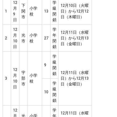
12
学
下
12月10日（火曜
月
小学
級
1
関
13
日）から12月12
9
校
閉
市
日（木曜日）
日
鎖
12
学
12月11日（水曜
月
光
小学
年
2
27
日）から12月13
10
市
校
閉
日（金曜日）
日
鎖
学
級
9
閉
12
宇
12月11日（水曜
鎖
月
小学
3
部
日）から12月13
10
校
学
市
日（金曜日）
日
級
10
閉
鎖
12
学
12月11日（水曜
月
光
小学
年