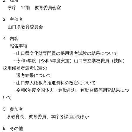
2 場所
県庁 14階 教育委員会室
まちづくり
3 主催者
山口県教育委員会
県政情報
4 内容
報告事項
・山口県文化財専門員の採用選考試験の結果について
・令和7年度（令和6年度実施）山口県立学校職員（技師）
採用候補者選考試験の
選考結果について
・山口県人権教育推進資料の改定について
・令和6年度全国体力・運動能力、運動習慣等調査結果につ
いて
5 参加者
県教育長、教育委員、本庁各課(室)長ほか
6 その他