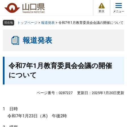
防
ペ
メ
災
ー
ニ
・
メ
災
ジ
ュ
害
ニ
の
ー
組織で探す
情
トップページ
>
報道発表
>
令和7年1月教育委員会会議の開催について
現在地
ュ
報
先
を
ー
頭
飛
Other Languages
お気に入り
ページ番号検索
報道発表
で
ば
す
し
検索の仕方
組織で探す
サイトマップで探す
。
て
本
本
トップページ
令和7年1月教育委員会会議の開催
文
文
へ
について
くらし・環境
健康・福祉
ページ番号：0287227
更新日：2025年1月20日更新
教育・文化・スポーツ
1 日時
令和7年1月23日（木) 午後2時
しごと・産業・観光