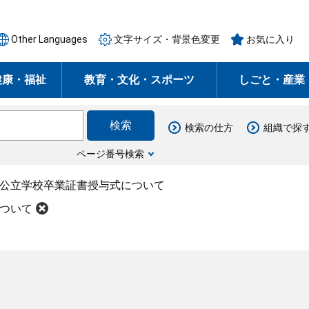
Other Languages
文字サイズ・背景色変更
お気に入り
健康・福祉
教育・文化・スポーツ
しごと・産業
検索の仕方
組織で探
ページ番号検索
度公立学校卒業証書授与式について
について