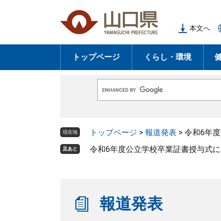
ペ
メ
ー
ニ
本文へ
ジ
ュ
の
ー
トップページ
くらし・環境
先
を
頭
飛
で
ば
G
す
し
o
o
。
て
g
l
本
トップページ
>
報道発表
>
令和6年
e
現在地
文
カ
ス
令和6年度公立学校卒業証書授与式
足あと
へ
タ
ム
検
索
報道発表