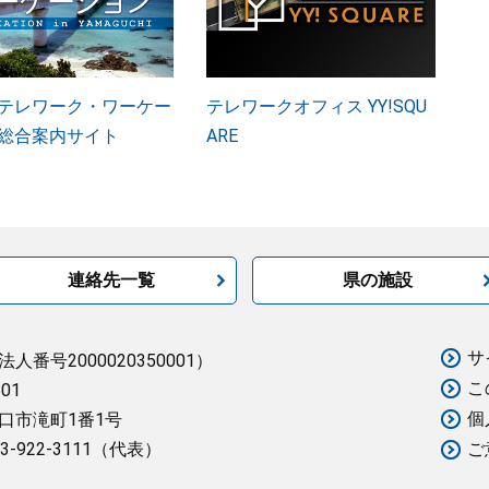
テレワーク・ワーケー
テレワークオフィス YY!SQU
総合案内サイト
ARE
連絡先一覧
県の施設
サ
法人番号2000020350001）
こ
501
個
口市滝町1番1号
3-922-3111（代表）
ご