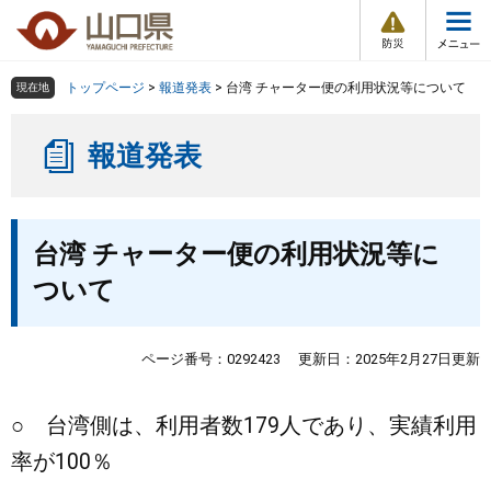
防
ペ
メ
災
ー
ニ
・
メ
災
ジ
ュ
害
ニ
の
ー
組織で探す
情
トップページ
>
報道発表
>
台湾 チャーター便の利用状況等について
現在地
ュ
報
先
を
ー
頭
飛
Other Languages
お気に入り
ページ番号検索
報道発表
で
ば
す
し
検索の仕方
組織で探す
サイトマップで探す
。
て
本
本
トップページ
台湾 チャーター便の利用状況等に
文
文
へ
ついて
くらし・環境
健康・福祉
ページ番号：0292423
更新日：2025年2月27日更新
教育・文化・スポーツ
○ 台湾側は、利用者数179人であり、実績利用
率が100％
しごと・産業・観光