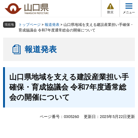
防
ペ
メ
災
ー
ニ
・
メ
災
ジ
ュ
害
ニ
の
ー
組織で探す
情
トップページ
>
報道発表
>
山口県地域を支える建設産業担い手確保・
現在地
ュ
報
先
を
育成協議会 令和7年度通常総会の開催について
ー
頭
飛
Other Languages
お気に入り
ページ番号検索
で
ば
報道発表
す
し
検索の仕方
組織で探す
サイトマップで探す
。
て
本
トップページ
本
文
山口県地域を支える建設産業担い手
文
へ
くらし・環境
確保・育成協議会 令和7年度通常総
会の開催について
健康・福祉
教育・文化・スポーツ
ページ番号：0305260
更新日：2025年5月22日更新
しごと・産業・観光