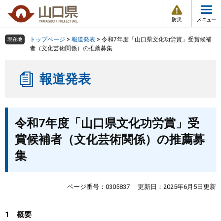
防
ペ
メ
災
ー
ニ
・
メ
災
ジ
ュ
害
ニ
の
ー
組織で探す
情
トップページ
>
報道発表
>
令和7年度「山口県文化功労賞」受賞候補
現在地
ュ
報
先
を
者（文化芸術関係）の推薦募集
ー
頭
飛
Other Languages
お気に入り
ページ番号検索
で
ば
報道発表
す
し
検索の仕方
組織で探す
サイトマップで探す
。
て
本
トップページ
本
文
令和7年度「山口県文化功労賞」受
文
へ
くらし・環境
賞候補者（文化芸術関係）の推薦募
集
健康・福祉
教育・文化・スポーツ
ページ番号：0305837
更新日：2025年6月5日更新
しごと・産業・観光
1 概要