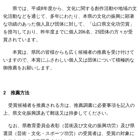
県では、平成8年度から、文化に関する創作活動や地域の文
まちづくり
化活動などを通じて、多年にわたり、本県の文化の振興に顕著
な功績のあった個人及び団体に対して、「山口県文化功労賞」
県政情報
を授与しており、昨年度までに個人206名、25団体の方々が受
賞されています。
本賞は、県民の皆様からも広く候補者の推薦を受け付けて
いますので、本賞にふさわしい個人又は団体について積極的な
御推薦をお願いします。
2 推薦方法
受賞候補者を推薦される方は、推薦調書に必要事項を記入の
上、県文化振興課あて郵送又は持参してください。
なお、県教育委員会表彰（芸術及び文化の振興功労）及び県
選奨（芸術・文化・スポーツ功労）の受賞者は、受賞の対象に