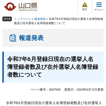
防
ペ
メ
災
ー
ニ
・
メ
災
ジ
ュ
害
ニ
の
ー
組織で探す
情
トップページ
>
報道発表
>
令和7年6月登録日現在の選挙人名簿登録者
現在地
ュ
報
先
を
数及び在外選挙人名簿登録者数について
ー
頭
飛
Other Languages
お気に入り
ページ番号検索
で
ば
報道発表
す
し
検索の仕方
組織で探す
サイトマップで探す
。
て
本
トップページ
本
文
令和7年6月登録日現在の選挙人名
文
へ
くらし・環境
簿登録者数及び在外選挙人名簿登録
者数について
健康・福祉
教育・文化・スポーツ
ページ番号：0307043
更新日：2025年6月12日更新
しごと・産業・観光
令和7年6月登録日現在の選挙人名簿登録者数及び在外選挙人