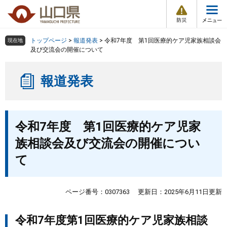
防
ペ
メ
災
ー
ニ
・
メ
災
ジ
ュ
害
ニ
の
ー
組織で探す
情
トップページ
>
報道発表
>
令和7年度 第1回医療的ケア児家族相談会
現在地
ュ
報
先
を
及び交流会の開催について
ー
頭
飛
Other Languages
お気に入り
ページ番号検索
で
ば
報道発表
す
し
検索の仕方
組織で探す
サイトマップで探す
。
て
本
トップページ
本
文
令和7年度 第1回医療的ケア児家
文
へ
くらし・環境
族相談会及び交流会の開催につい
て
健康・福祉
教育・文化・スポーツ
ページ番号：0307363
更新日：2025年6月11日更新
令和7年度第1回医療的ケア児家族相談
しごと・産業・観光