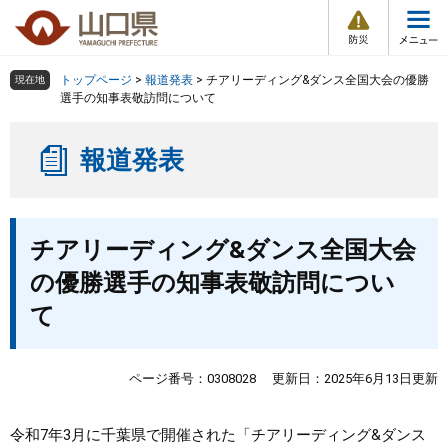
防
ペ
メ
災
ー
ニ
・
メ
災
ジ
ュ
害
ニ
の
ー
組織で探す
情
トップページ
>
報道発表
>
チアリーディング&ダンス全国大会の優勝
現在地
ュ
報
先
を
選手の知事表敬訪問について
ー
頭
飛
Other Languages
お気に入り
ページ番号検索
で
ば
報道発表
す
し
検索の仕方
組織で探す
サイトマップで探す
。
て
本
トップページ
本
文
チアリーディング&ダンス全国大会
文
へ
くらし・環境
の優勝選手の知事表敬訪問につい
て
健康・福祉
教育・文化・スポーツ
ページ番号：0308028
更新日：2025年6月13日更新
しごと・産業・観光
令和7年3月に千葉県で開催された「チアリーディング&ダンス