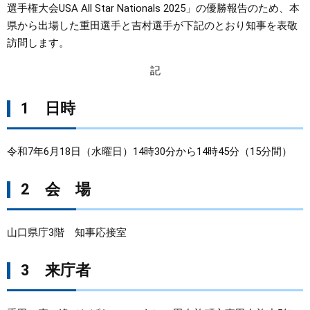
選手権大会USA All Star Nationals 2025」の優勝報告のため、本
県から出場した重田選手と吉村選手が下記のとおり知事を表敬
まちづくり
訪問します。
県政情報
記
1 日時
令和7年6月18日（水曜日）14時30分から14時45分（15分間）
2 会 場
山口県庁3階 知事応接室
3 来庁者