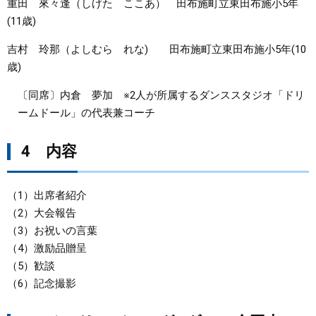
重田 來々逢（しげた ここあ） 田布施町立東田布施小5年
(11歳)
吉村 玲那（よしむら れな) 田布施町立東田布施小5年(10
歳)​
〔同席〕内倉 夢加 ※2人が所属するダンススタジオ「ドリ
ームドール」の代表兼コーチ​
4 内容
（1）出席者紹介
（2）大会報告
（3）お祝いの言葉
（4）激励品贈呈
（5）歓談
（6）記念撮影