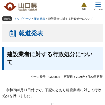
防
ペ
メ
災
ー
ニ
・
メ
災
ジ
ュ
害
ニ
の
ー
組織で探す
情
トップページ
>
報道発表
>
建設業者に対する行政処分について
現在地
ュ
報
先
を
ー
頭
飛
Other Languages
お気に入り
ページ番号検索
報道発表
で
ば
す
し
検索の仕方
組織で探す
サイトマップで探す
。
て
本
本
トップページ
建設業者に対する行政処分につい
文
文
へ
て
くらし・環境
健康・福祉
ページ番号：0308898
更新日：2025年6月20日更新
教育・文化・スポーツ
令和7年6月11日付けで、下記のとおり建設業者に対して行政
処分を行いました。
しごと・産業・観光