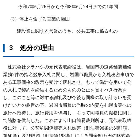
令和7年6月25日から令和8年6月24日までの1年間
（3）停止を命ずる営業の範囲
建設業に関する営業のうち、公共工事に係るもの
3 処分の理由
株式会社クラハシの元代表取締役は、岩国市の道路舗装補修
業務2件の指名競争入札に関し、岩国市職員から入札秘密事項で
ある工事価格の教示を受けて落札させ、もって偽計を用いて公
の入札で契約を締結するためのものの公正を害すべき行為を
し、このこと等に対する謝礼及び今後も同様の取り計らいを受
けたいとの趣旨の下、岩国市職員の当時の内妻を札幌市等への
旅行へ招待し、旅行費用を供与し、もって同職員の職務に関し
て賄賂を供与した。これにより山口簡易裁判所は、元代表取締
役に対して、公契約関係競売入札妨害（刑法第96条の6第1項、
第60条）及び贈賄（刑法第198条）による罰金80万円の略式命