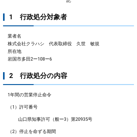
記
まちづくり
1 行政処分対象者
県政情報
業者名
株式会社クラハシ 代表取締役 久世 敏規
所在地
岩国市多田2ー108ー6
2 行政処分の内容
1年間の営業停止命令
（1）許可番号
山口県知事許可（般ー3）第20935号
（2）停止を命ずる期間