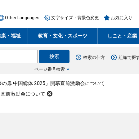
Other Languages
文字サイズ・背景色変更
お気に入り
健康・福祉
教育・文化・スポーツ
しごと・産業
検索の仕方
組織で探
ページ番号検索
の扉 中国総体 2025」開幕直前激励会について
開幕直前激励会について