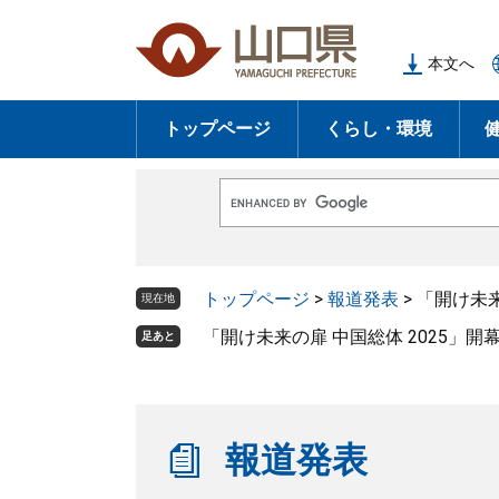
ペ
メ
ー
ニ
本文へ
ジ
ュ
の
ー
トップページ
くらし・環境
先
を
頭
飛
で
ば
G
す
し
o
o
。
て
g
l
本
トップページ
>
報道発表
>
「開け未来
e
現在地
文
カ
ス
「開け未来の扉 中国総体 2025」
足あと
へ
タ
ム
検
索
報道発表