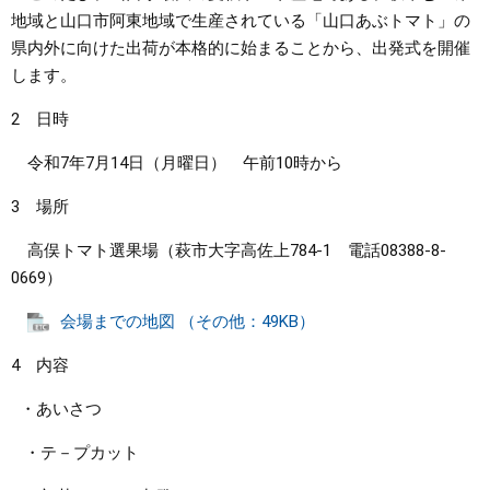
地域と山口市阿東地域で生産されている「山口あぶトマト」の
まちづくり
県内外に向けた出荷が本格的に始まることから、出発式を開催
します。
県政情報
2 日時
令和7年7月14日（月曜日） 午前10時から
3 場所
高俣トマト選果場（萩市大字高佐上784-1 電話08388-8-
0669）
会場までの地図 （その他：49KB）
4 内容
・あいさつ
・テ－プカット