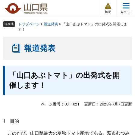
防
ペ
メ
災
ー
ニ
・
メ
災
ジ
ュ
害
ニ
の
ー
組織で探す
情
トップページ
>
報道発表
>
「山口あぶトマト」の出発式を開催しま
現在地
ュ
報
先
を
す！
ー
頭
飛
Other Languages
お気に入り
ページ番号検索
で
ば
報道発表
す
し
検索の仕方
組織で探す
サイトマップで探す
。
て
本
トップページ
本
文
「山口あぶトマト」の出発式を開
文
へ
くらし・環境
催します！
健康・福祉
ページ番号：0311021
更新日：2025年7月7日更新
教育・文化・スポーツ
1 目的
しごと・産業・観光
このたび、山口県最大の夏秋トマト産地である、萩市むつみ