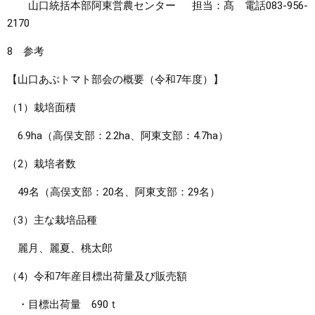
山口統括本部阿東営農センター 担当：髙 電話083-956-
2170
8 参考
【山口あぶトマト部会の概要（令和7年度）】
（1）栽培面積
6.9ha（高俣支部：2.2ha、阿東支部：4.7ha）
（2）栽培者数
49名（高俣支部：20名、阿東支部：29名）
（3）主な栽培品種
麗月、麗夏、桃太郎
（4）令和7年産目標出荷量及び販売額
・目標出荷量 690ｔ