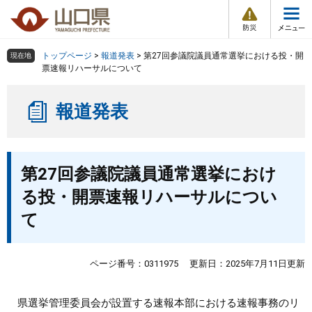
防
ペ
メ
災
ー
ニ
・
メ
災
ジ
ュ
害
ニ
の
ー
組織で探す
情
トップページ
>
報道発表
>
第27回参議院議員通常選挙における投・開
現在地
ュ
報
先
を
票速報リハーサルについて
ー
頭
飛
Other Languages
お気に入り
ページ番号検索
で
ば
報道発表
す
し
検索の仕方
組織で探す
サイトマップで探す
。
て
本
トップページ
本
文
第27回参議院議員通常選挙におけ
文
へ
くらし・環境
る投・開票速報リハーサルについ
て
健康・福祉
教育・文化・スポーツ
ページ番号：0311975
更新日：2025年7月11日更新
しごと・産業・観光
県選挙管理委員会が設置する速報本部における速報事務のリ