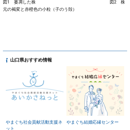
図1 萎凋した株 図2 株
元の褐変と赤橙色の小粒（子のう殻）
山口県おすすめ情報
やまぐち社会貢献活動支援ネ
やまぐち結婚応縁センター
ット