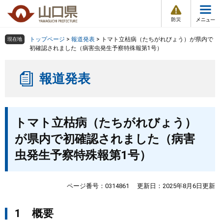
防
ペ
メ
災
ー
ニ
・
メ
災
ジ
ュ
害
ニ
の
ー
組織で探す
情
トップページ
>
報道発表
>
トマト立枯病（たちがれびょう）が県内で
現在地
ュ
報
先
を
初確認されました（病害虫発生予察特殊報第1号）
ー
頭
飛
Other Languages
お気に入り
ページ番号検索
で
ば
報道発表
す
し
検索の仕方
組織で探す
サイトマップで探す
。
て
本
トップページ
本
文
トマト立枯病（たちがれびょう）
文
へ
くらし・環境
が県内で初確認されました（病害
虫発生予察特殊報第1号）
健康・福祉
教育・文化・スポーツ
ページ番号：0314861
更新日：2025年8月6日更新
1 概要
しごと・産業・観光