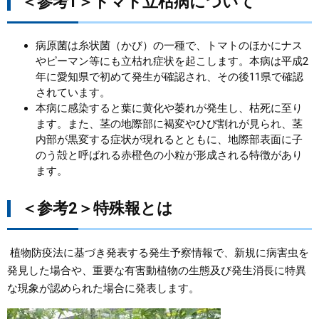
＜参考1＞トマト立枯病について
病原菌は糸状菌（かび）の一種で、トマトのほかにナス
やピーマン等にも立枯れ症状を起こします。本病は平成2
年に愛知県で初めて発生が確認され、その後11県で確認
されています。
本病に感染すると葉に黄化や萎れが発生し、枯死に至り
ます。また、茎の地際部に褐変やひび割れが見られ、茎
内部が黒変する症状が現れるとともに、地際部表面に子
のう殻と呼ばれる赤橙色の小粒が形成される特徴があり
ます。
＜参考2＞特殊報とは
植物防疫法に基づき発表する発生予察情報で、新規に病害虫を
発見した場合や、重要な有害動植物の生態及び発生消長に特異
な現象が認められた場合に発表します。