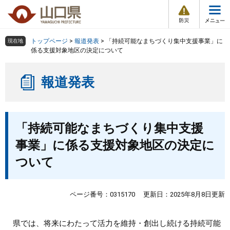
防
ペ
メ
災
ー
ニ
・
メ
災
ジ
ュ
害
ニ
の
ー
組織で探す
情
トップページ
>
報道発表
>
「持続可能なまちづくり集中支援事業」に
現在地
ュ
報
先
を
係る支援対象地区の決定について
ー
頭
飛
Other Languages
お気に入り
ページ番号検索
で
ば
報道発表
す
し
検索の仕方
組織で探す
サイトマップで探す
。
て
本
トップページ
本
文
「持続可能なまちづくり集中支援
文
へ
くらし・環境
事業」に係る支援対象地区の決定に
ついて
健康・福祉
教育・文化・スポーツ
ページ番号：0315170
更新日：2025年8月8日更新
しごと・産業・観光
県では、将来にわたって活力を維持・創出し続ける持続可能