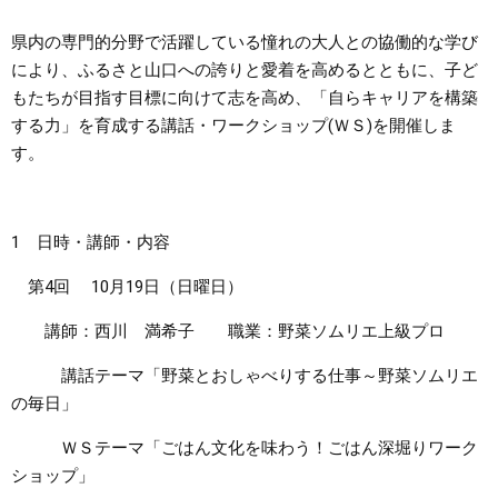
県内の専門的分野で活躍している憧れの大人との協働的な学び
まちづくり
により、ふるさと山口への誇りと愛着を高めるとともに、子ど
もたちが目指す目標に向けて志を高め、「自らキャリアを構築
県政情報
する力」を育成する講話・ワークショップ(ＷＳ)を開催しま
す。​
1 日時・講師・内容
第4回 10月19日（日曜日）
講師：西川 満希子 職業：野菜ソムリエ上級プロ
講話テーマ「野菜とおしゃべりする仕事～野菜ソムリエ
の毎日」
ＷＳテーマ「ごはん文化を味わう！ごはん深堀りワーク
ショップ」