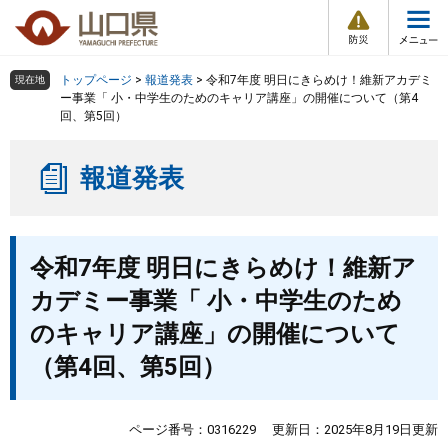
防
ペ
メ
災
ー
ニ
・
メ
災
ジ
ュ
害
ニ
の
ー
組織で探す
情
トップページ
>
報道発表
>
令和7年度 明日にきらめけ！維新アカデミ
現在地
ュ
報
先
を
ー事業「 小・中学生のためのキャリア講座」の開催について（第4
ー
回、第5回）
頭
飛
Other Languages
お気に入り
ページ番号検索
で
ば
す
し
検索の仕方
組織で探す
サイトマップで探す
報道発表
。
て
本
トップページ
文
本
へ
令和7年度 明日にきらめけ！維新ア
文
くらし・環境
カデミー事業「 小・中学生のため
健康・福祉
のキャリア講座」の開催について
（第4回、第5回）
教育・文化・スポーツ
ページ番号：0316229
更新日：2025年8月19日更新
しごと・産業・観光