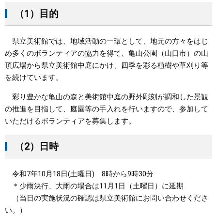
（1）目的
まちづくり
県立美術館では、地域活動の一環として、地元の方々をはじ
県政情報
め多くのボランティアの協力を得て、亀山公園（山口市）の山
頂広場から県立美術館中庭にかけ、四季を彩る植樹や草刈り等
を続けています。
彩り豊かな亀山の森と美術館中庭の野外彫刻が調和した景観
の推進を目指して、庭園等の手入れを行いますので、参加して
いただけるボランティアを募集します。
（2）日時
令和7年10月18日(土曜日) 8時から9時30分
＊少雨決行、大雨の場合は11月1日（土曜日）に延期
（当日の実施状況の確認は県立美術館にお問い合わせくださ
い。）