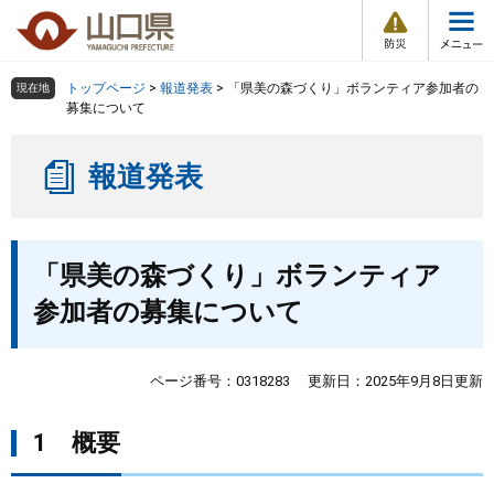
防
ペ
メ
災
ー
ニ
・
メ
災
ジ
ュ
害
ニ
の
ー
組織で探す
情
トップページ
>
報道発表
>
「県美の森づくり」ボランティア参加者の
現在地
ュ
報
先
を
募集について
ー
頭
飛
Other Languages
お気に入り
ページ番号検索
で
ば
報道発表
す
し
検索の仕方
組織で探す
サイトマップで探す
。
て
本
トップページ
本
文
「県美の森づくり」ボランティア
文
へ
くらし・環境
参加者の募集について
健康・福祉
ページ番号：0318283
更新日：2025年9月8日更新
教育・文化・スポーツ
1 概要
しごと・産業・観光