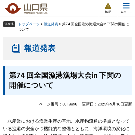
防
ペ
メ
災
ー
ニ
・
メ
災
ジ
ュ
害
ニ
の
ー
組織で探す
情
トップページ
>
報道発表
>
第74 回全国漁港漁場大会in 下関の開催に
現在地
ュ
報
先
を
ついて
ー
頭
飛
Other Languages
お気に入り
ページ番号検索
で
ば
報道発表
す
し
検索の仕方
組織で探す
サイトマップで探す
。
て
本
トップページ
本
文
第74 回全国漁港漁場大会in 下関の
文
へ
くらし・環境
開催について
健康・福祉
ページ番号：0318898
更新日：2025年9月16日更新
教育・文化・スポーツ
水産業における漁業生産の基地、水産物流通の拠点となって
いる漁港の安全かつ機能的な整備とともに、海洋環境の変化に
しごと・産業・観光