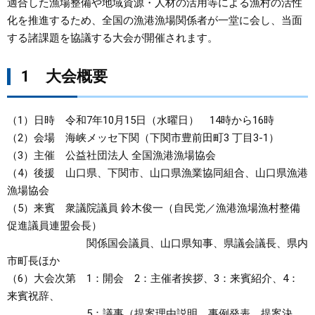
適合した漁場整備や地域資源・人材の活用等による漁村の活性
化を推進するため、全国の漁港漁場関係者が一堂に会し、当面
まちづくり
する諸課題を協議する大会が開催されます。
県政情報
1 大会概要
（1）日時 令和7年10月15日（水曜日） 14時から16時
（2）会場 海峡メッセ下関（下関市豊前田町3 丁目3-1）
（3）主催 公益社団法人 全国漁港漁場協会
（4）後援 山口県、下関市、山口県漁業協同組合、山口県漁港
漁場協会
（5）来賓 衆議院議員 鈴木俊一（自民党／漁港漁場漁村整備
促進議員連盟会長）
関係国会議員、山口県知事、県議会議長、県内
市町長ほか
（6）大会次第 1：開会 2：主催者挨拶、3：来賓紹介、4：
来賓祝辞、
5：議事（提案理由説明、事例発表、提案決