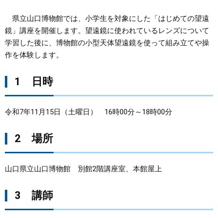
​県立山口博物館では、小学生を対象にした「はじめての望遠
まちづくり
鏡」講座を開催します。望遠鏡に使われているレンズについて
学習した後に、博物館の小型天体望遠鏡を使って組み立てや操
県政情報
作を体験します。
1 日時
令和7年11月15日（土曜日） 16時00分～18時00分
2 場所
山口県立山口博物館 別館2階講座室、本館屋上
3 講師