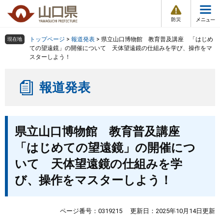
防
ペ
メ
災
ー
ニ
・
メ
災
ジ
ュ
害
ニ
の
ー
組織で探す
情
トップページ
>
報道発表
>
県立山口博物館 教育普及講座 「はじめ
現在地
ュ
報
先
を
ての望遠鏡」の開催について 天体望遠鏡の仕組みを学び、操作をマ
ー
スターしよう！
頭
飛
Other Languages
お気に入り
ページ番号検索
で
ば
す
し
検索の仕方
組織で探す
サイトマップで探す
報道発表
。
て
本
トップページ
文
本
へ
県立山口博物館 教育普及講座
文
くらし・環境
「はじめての望遠鏡」の開催につ
健康・福祉
いて 天体望遠鏡の仕組みを学
び、操作をマスターしよう！
教育・文化・スポーツ
ページ番号：0319215
更新日：2025年10月14日更新
しごと・産業・観光