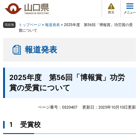
防
ペ
メ
災
ー
ニ
・
メ
災
ジ
ュ
害
ニ
の
ー
組織で探す
情
トップページ
>
報道発表
>
2025年度 第56回「博報賞」功労賞の受
現在地
ュ
報
先
を
賞について
ー
頭
飛
Other Languages
お気に入り
ページ番号検索
で
ば
報道発表
す
し
検索の仕方
組織で探す
サイトマップで探す
。
て
本
トップページ
本
文
2025年度 第56回「博報賞」功労
文
へ
くらし・環境
賞の受賞について
健康・福祉
ページ番号：0320407
更新日：2025年10月10日更新
教育・文化・スポーツ
1 受賞校
しごと・産業・観光