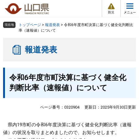
防
ペ
メ
災
ー
ニ
・
メ
災
ジ
ュ
害
ニ
の
ー
組織で探す
情
トップページ
>
報道発表
>
令和6年度市町決算に基づく健全化判断比
現在地
ュ
報
先
を
率（速報値）について
ー
頭
飛
Other Languages
お気に入り
ページ番号検索
で
ば
報道発表
す
し
検索の仕方
組織で探す
サイトマップで探す
。
て
本
トップページ
本
文
令和6年度市町決算に基づく健全化
文
へ
くらし・環境
判断比率（速報値）について
健康・福祉
ページ番号：0320904
更新日：2025年9月30日更新
教育・文化・スポーツ
県内19市町の令和6年度決算に基づく健全化判断比率（速報
値）の状況を取りまとめましたので、お知らせします。
しごと・産業・観光