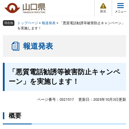
防
ペ
メ
災
ー
ニ
・
メ
災
ジ
ュ
害
ニ
の
ー
組織で探す
情
トップページ
>
報道発表
>
「悪質電話勧誘等被害防止キャンペーン」
現在地
ュ
報
先
を
を実施します！
ー
頭
飛
Other Languages
お気に入り
ページ番号検索
で
ば
報道発表
す
し
検索の仕方
組織で探す
サイトマップで探す
。
て
本
トップページ
本
文
「悪質電話勧誘等被害防止キャンペ
文
へ
くらし・環境
ーン」を実施します！
健康・福祉
ページ番号：0321517
更新日：2025年10月3日更新
教育・文化・スポーツ
概要
しごと・産業・観光