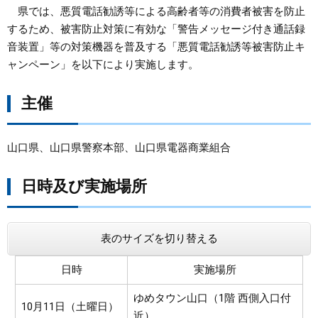
県では、悪質電話勧誘等による高齢者等の消費者被害を防止
まちづくり
するため、被害防止対策に有効な「警告メッセージ付き通話録
音装置」等の対策機器を普及する「悪質電話勧誘等被害防止キ
ャンペーン」を以下により実施します。
県政情報
主催
山口県、山口県警察本部、山口県電器商業組合
日時及び実施場所
表のサイズを切り替える
日時
実施場所
ゆめタウン山口（1階 西側入口付
10月11日（土曜日）
近）