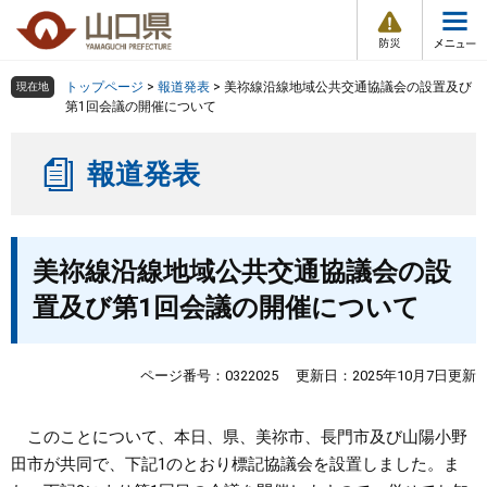
防
ペ
メ
災
ー
ニ
・
メ
災
ジ
ュ
害
ニ
の
ー
組織で探す
情
トップページ
>
報道発表
>
美祢線沿線地域公共交通協議会の設置及び
現在地
ュ
報
先
を
第1回会議の開催について
ー
頭
飛
Other Languages
お気に入り
ページ番号検索
で
ば
報道発表
す
し
検索の仕方
組織で探す
サイトマップで探す
。
て
本
トップページ
本
文
美祢線沿線地域公共交通協議会の設
文
へ
くらし・環境
置及び第1回会議の開催について
健康・福祉
ページ番号：0322025
更新日：2025年10月7日更新
教育・文化・スポーツ
このことについて、本日、県、美祢市、長門市及び山陽小野
田市が共同で、下記1のとおり標記協議会を設置しました。ま
しごと・産業・観光