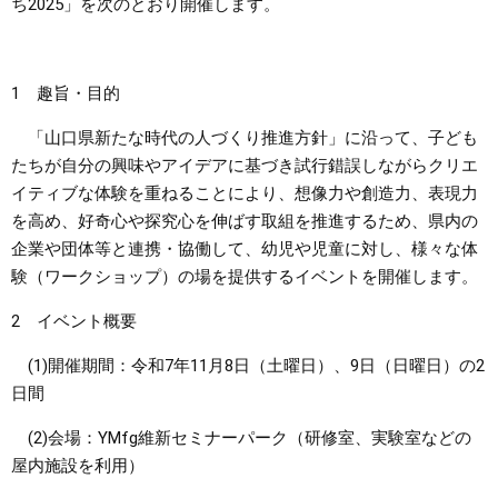
ち2025」を次のとおり開催します。
まちづくり
1 趣旨・目的
県政情報
「山口県新たな時代の人づくり推進方針」に沿って、子ども
たちが自分の興味やアイデアに基づき試行錯誤しながらクリエ
イティブな体験を重ねることにより、想像力や創造力、表現力
を高め、好奇心や探究心を伸ばす取組を推進するため、県内の
企業や団体等と連携・協働して、幼児や児童に対し、様々な体
験（ワークショップ）の場を提供するイベントを開催します。
2 イベント概要
(1)開催期間：令和7年11月8日（土曜日）、9日（日曜日）の2
日間
(2)会場：YMfg維新セミナーパーク（研修室、実験室などの
屋内施設を利用）