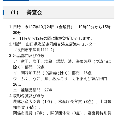
（1） 審査会
日時 令和7年10月24日（金曜日） 10時30分から15時
30分
※ 11時から12時の間に取材対応いたします。
場所 山口県漁業協同組合湊支店漁村センター
（長門市東深川1111-2）
出品部門及び点数
ア 煮干、塩干、塩蔵、燻製、漬、海藻製品（ウ該当は
除く）部門 32点
イ 調味加工品（ウ該当は除く）部門 16点
ウ ふぐ、うに、鯨、あんこう、くるまえび製品部門
26点
エ 練製品部門 27点
表彰各賞及び点数
農林水産大臣賞（1点）、水産庁長官賞（3点）、山口県
知事賞（4点）、
関係市長賞（7点）、関係団体賞（3点）、審査員特別賞