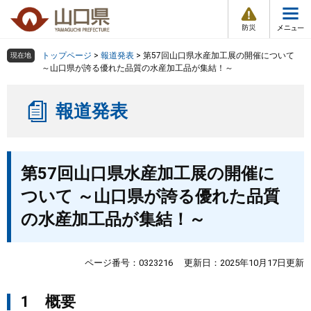
防
ペ
メ
災
ー
ニ
・
メ
災
ジ
ュ
害
ニ
の
ー
組織で探す
情
トップページ
>
報道発表
>
第57回山口県水産加工展の開催について
現在地
ュ
報
先
を
～山口県が誇る優れた品質の水産加工品が集結！～
ー
頭
飛
Other Languages
お気に入り
ページ番号検索
で
ば
報道発表
す
し
検索の仕方
組織で探す
サイトマップで探す
。
て
本
トップページ
本
文
第57回山口県水産加工展の開催に
文
へ
くらし・環境
ついて ～山口県が誇る優れた品質
の水産加工品が集結！～
健康・福祉
教育・文化・スポーツ
ページ番号：0323216
更新日：2025年10月17日更新
1 概要
しごと・産業・観光