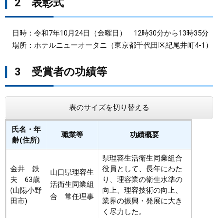
2 表彰式
日時：令和7年10月24日（金曜日） 12時30分から13時35分
場所：ホテルニューオータニ（東京都千代田区紀尾井町4-1）
3 受賞者の功績等
表のサイズを切り替える
氏名・年
職業等
功績概要
齢(住所)
県理容生活衛生同業組合
金井 鉄
役員として、長年にわた
山口県理容生
夫 63歳
り、理容業の衛生水準の
活衛生同業組
(山陽小野
向上、理容技術の向上、
合 常任理事
田市)
業界の振興・発展に大き
く尽力した。