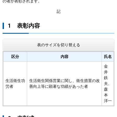
の者が表彰されます。
まちづくり
記
県政情報
1 表彰内容
表のサイズを切り替える
区分
内容
氏名
金
井
鉄
生活衛生功
生活衛生関係営業に関し、衛生措置の改
夫、
労者
善向上等に顕著な功績があった者
森
本
洋一