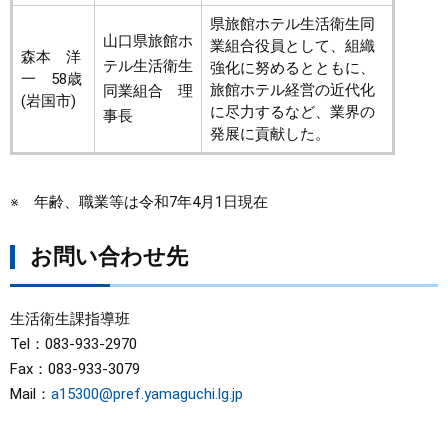
県旅館ホテル生活衛生同
山口県旅館ホ
業組合役員として、組織
森本 洋
テル生活衛生
強化に努めるとともに、
一 58歳
旅館ホテル経営の近代化
同業組合 理
(岩国市)
に尽力するなど、業界の
事長
発展に貢献した。
※ 年齢、職業等は令和7年4月1日現在
お問い合わせ先
生活衛生課指導班
Tel：083-933-2970
Fax：083-933-3079
Mail：
a15300@pref.yamaguchi.lg.jp