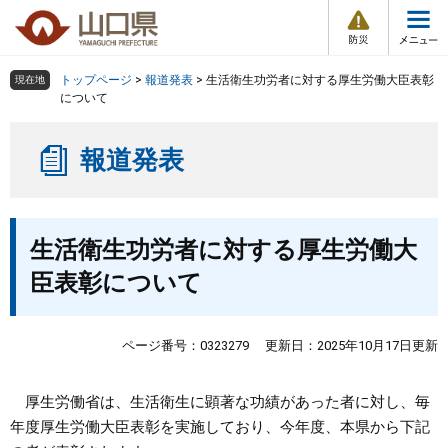
防
ペ
メ
災
ー
ニ
・
メ
災
ジ
ュ
害
ニ
の
ー
組織で探す
情
トップページ
>
報道発表
>
生活衛生功労者に対する厚生労働大臣表彰
現在地
ュ
報
先
を
について
ー
頭
飛
Other Languages
お気に入り
ページ番号検索
で
ば
報道発表
す
し
検索の仕方
組織で探す
サイトマップで探す
。
て
本
トップページ
本
文
生活衛生功労者に対する厚生労働大
文
へ
くらし・環境
臣表彰について
健康・福祉
ページ番号：0323279
更新日：2025年10月17日更新
教育・文化・スポーツ
厚生労働省は、生活衛生に顕著な功績があった者に対し、毎
年度厚生労働大臣表彰を実施しており、今年度、本県から下記
しごと・産業・観光