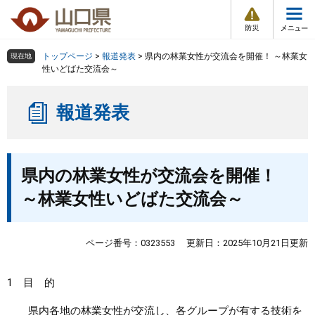
防
ペ
メ
災
ー
ニ
・
メ
災
ジ
ュ
害
ニ
の
ー
組織で探す
情
トップページ
>
報道発表
>
県内の林業女性が交流会を開催！ ～林業女
現在地
ュ
報
先
を
性いどばた交流会～
ー
頭
飛
Other Languages
お気に入り
ページ番号検索
で
ば
報道発表
す
し
検索の仕方
組織で探す
サイトマップで探す
。
て
本
トップページ
本
文
県内の林業女性が交流会を開催！
文
へ
くらし・環境
～林業女性いどばた交流会～
健康・福祉
ページ番号：0323553
更新日：2025年10月21日更新
教育・文化・スポーツ
1 目 的
しごと・産業・観光
県内各地の林業女性が交流し、各グループが有する技術を