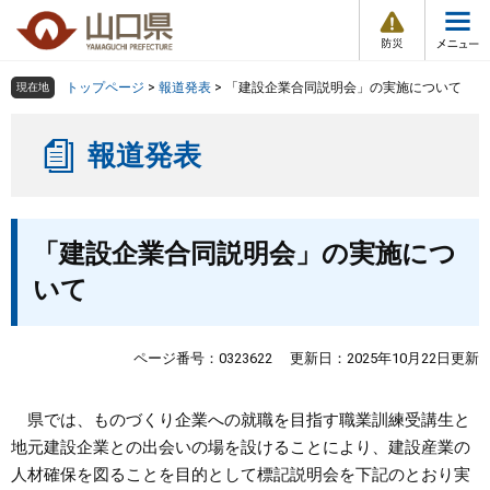
防
ペ
メ
災
ー
ニ
・
メ
災
ジ
ュ
害
ニ
の
ー
組織で探す
情
トップページ
>
報道発表
>
「建設企業合同説明会」の実施について
現在地
ュ
報
先
を
ー
頭
飛
Other Languages
お気に入り
ページ番号検索
報道発表
で
ば
す
し
検索の仕方
組織で探す
サイトマップで探す
。
て
本
本
トップページ
「建設企業合同説明会」の実施につ
文
文
へ
いて
くらし・環境
健康・福祉
ページ番号：0323622
更新日：2025年10月22日更新
教育・文化・スポーツ
県では、ものづくり企業への就職を目指す職業訓練受講生と
地元建設企業との出会いの場を設けることにより、建設産業の
しごと・産業・観光
人材確保を図ることを目的として標記説明会を下記のとおり実