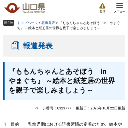
防
ペ
メ
災
ー
ニ
・
メ
災
ジ
ュ
害
ニ
の
ー
組織で探す
情
トップページ
>
報道発表
>
『ももんちゃんとあそぼう in やまぐ
現在地
ュ
報
先
を
ち』 ～絵本と紙芝居の世界を親子で楽しみましょう～
ー
頭
飛
Other Languages
お気に入り
ページ番号検索
で
ば
報道発表
す
し
検索の仕方
組織で探す
サイトマップで探す
。
て
本
トップページ
本
文
『ももんちゃんとあそぼう in
文
へ
くらし・環境
やまぐち』 ～絵本と紙芝居の世界
を親子で楽しみましょう～
健康・福祉
教育・文化・スポーツ
ページ番号：0323777
更新日：2025年10月22日更新
しごと・産業・観光
1 目的 乳幼児期における読書習慣の定着のため、絵本や