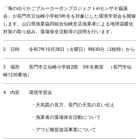
「海のゆりかごブルーカーボンプロジェクトinセンザキ協議
まちづくり
会」が長門市立仙崎小学校5年生を対象にした環境学習会を開催
します。山口県漁業協同組合仙崎支店漁業者による地球温暖化
県政情報
対策の取り組み、藻場保全活動等の説明を行います。
2 日時 令和7年10月28日（火曜日）9時30分（2校時）から
3 場所 長門市立仙崎小学校2階 5年生教室 （長門市仙
崎1230番地）
4 内容 環境学習会
・天気図の見方、長門の天気の言い伝え
・漁業者の藻場保全活動について
・アワビ種苗放流事業について