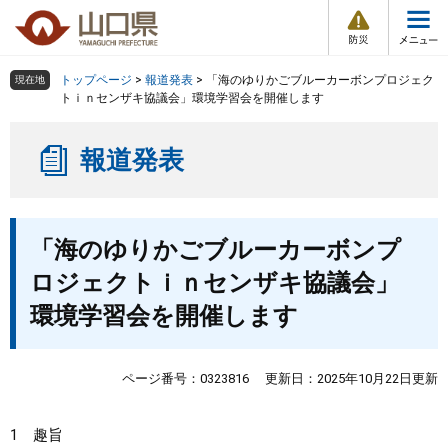
防
ペ
メ
災
ー
ニ
・
メ
災
ジ
ュ
害
ニ
の
ー
組織で探す
情
トップページ
>
報道発表
>
「海のゆりかごブルーカーボンプロジェク
現在地
ュ
報
先
を
トｉｎセンザキ協議会」環境学習会を開催します
ー
頭
飛
Other Languages
お気に入り
ページ番号検索
で
ば
報道発表
す
し
検索の仕方
組織で探す
サイトマップで探す
。
て
本
トップページ
本
文
「海のゆりかごブルーカーボンプ
文
へ
くらし・環境
ロジェクトｉｎセンザキ協議会」
環境学習会を開催します
健康・福祉
教育・文化・スポーツ
ページ番号：0323816
更新日：2025年10月22日更新
しごと・産業・観光
1 趣旨