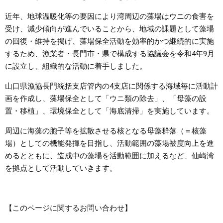
近年、地球温暖化等の要因により湾周辺の藻場はウニの食害を
受け、減少傾向が進んでいることから、地域の課題として藻場
の回復・維持を掲げ、藻場保全活動を効率的かつ継続的に実施
するため、漁業者・長門市・県で構成する協議会を令和4年9月
に設立し、組織的な活動に着手しました。
山口県漁協長門統括支店管内の4支店に関係する海域毎に活動計
画を作成し、藻場保全として「ウニ類の除去」、「母藻の設
置・移植」、環境保全として「海底清掃」を実施しています。
周辺に海藻の胞子等を拡散させる核となる母藻群落（＝核藻
場）としての機能発揮を目指し、活動範囲の藻場被度向上を進
めるとともに、造成中の藻場を活動範囲に加えるなど、仙崎湾
を拠点として活動していきます。
【このページに関するお問い合わせ】