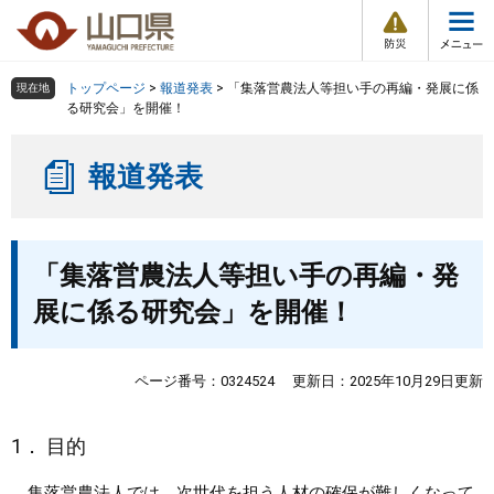
防
ペ
メ
災
ー
ニ
・
メ
災
ジ
ュ
害
ニ
の
ー
組織で探す
情
トップページ
>
報道発表
>
「集落営農法人等担い手の再編・発展に係
現在地
ュ
報
先
を
る研究会」を開催！
ー
頭
飛
Other Languages
お気に入り
ページ番号検索
で
ば
報道発表
す
し
検索の仕方
組織で探す
サイトマップで探す
。
て
本
トップページ
本
文
「集落営農法人等担い手の再編・発
文
へ
くらし・環境
展に係る研究会」を開催！
健康・福祉
ページ番号：0324524
更新日：2025年10月29日更新
教育・文化・スポーツ
1． 目的
しごと・産業・観光
集落営農法人では、次世代を担う人材の確保が難しくなって