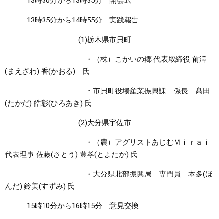
13時30分から13時35分 開会式
13時35分から14時55分 実践報告
(1)栃木県市貝町
・（株）こかいの郷 代表取締役 前澤
(まえざわ) 香(かおる) 氏
・市貝町役場産業振興課 係長 髙田
(たかだ) 皓彰(ひろあき) 氏
(2)大分県宇佐市
・（農）アグリストあじむＭｉｒａｉ
代表理事 佐藤(さとう) 豊孝(とよたか) 氏
・大分県北部振興局 専門員 本多(ほ
んだ) 鈴美(すずみ) 氏
15時10分から16時15分 意見交換