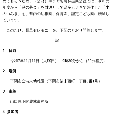
めてもらうため、（公財）やまぐち農林振興公社では、令和元
年度から「緑の募金」を財源として県産ヒノキで製作した「木
まちづくり
のつみき」を、県内の幼稚園、保育園、認定こども園に贈呈し
ています。
県政情報
このたび、贈呈セレモニーを、下記のとおり開催します。
記
1 日時
令和7年11月11日（火曜日） 9時30分から（30分程度）
2 場所
下関市立清末幼稚園（下関市清末西町一丁目6番1号）
3 主催
山口県下関農林事務所
4 参加者