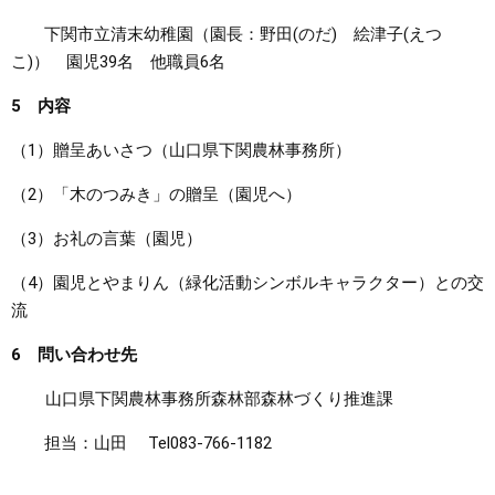
下関市立清末幼稚園（園長：野田(のだ) 絵津子(えつ
こ)） 園児39名 他職員6名
5 内容
（1）贈呈あいさつ（山口県下関農林事務所）
（2）「木のつみき」の贈呈（園児へ）
（3）お礼の言葉（園児）
（4）園児とやまりん（緑化活動シンボルキャラクター）との交
流
6 問い合わせ先
山口県下関農林事務所森林部森林づくり推進課
担当：山田 Tel083-766-1182