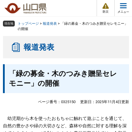
防
ペ
メ
災
ー
ニ
・
メ
災
ジ
ュ
害
ニ
の
ー
組織で探す
情
トップページ
>
報道発表
>
「緑の募金・木のつみき贈呈セレモニー」
現在地
ュ
報
先
を
の開催
ー
頭
飛
Other Languages
お気に入り
ページ番号検索
で
ば
報道発表
す
し
検索の仕方
組織で探す
サイトマップで探す
。
て
本
トップページ
本
文
「緑の募金・木のつみき贈呈セレ
文
へ
くらし・環境
モニー」の開催
健康・福祉
ページ番号：0325150
更新日：2025年11月4日更新
教育・文化・スポーツ
幼児期から木を使ったおもちゃに触れて遊ぶことを通じて、
自然の豊かさや緑の大切さなど、森林や自然に対する理解を深
しごと・産業・観光