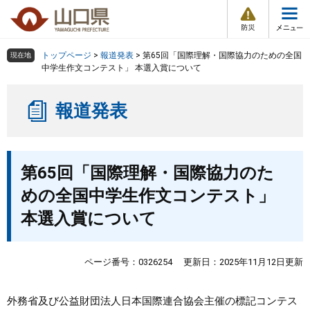
防
ペ
メ
災
ー
ニ
・
メ
災
ジ
ュ
害
ニ
の
ー
組織で探す
情
トップページ
>
報道発表
>
第65回「国際理解・国際協力のための全国
現在地
ュ
報
先
を
中学生作文コンテスト」 本選入賞について
ー
頭
飛
Other Languages
お気に入り
ページ番号検索
で
ば
報道発表
す
し
検索の仕方
組織で探す
サイトマップで探す
。
て
本
トップページ
本
文
第65回「国際理解・国際協力のた
文
へ
くらし・環境
めの全国中学生作文コンテスト」
本選入賞について
健康・福祉
教育・文化・スポーツ
ページ番号：0326254
更新日：2025年11月12日更新
しごと・産業・観光
外務省及び公益財団法人日本国際連合協会主催の標記コンテス