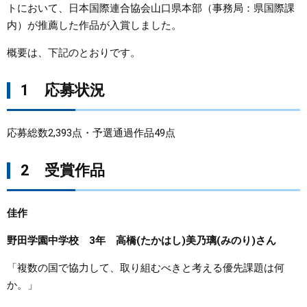
トにおいて、日本国際連合協会山口県本部（事務局：県国際課
内）が推薦した作品が入賞しました。
まちづくり
概要は、下記のとおりです。
県政情報
1 応募状況
応募総数2,393点・予選通過作品49点
2 受賞作品
佳作
野田学園中学校 3年 高橋(たかはし)美乃璃(みのり)さん
「複数の国で協力して、取り組むべきと考える優先課題は何
か。」