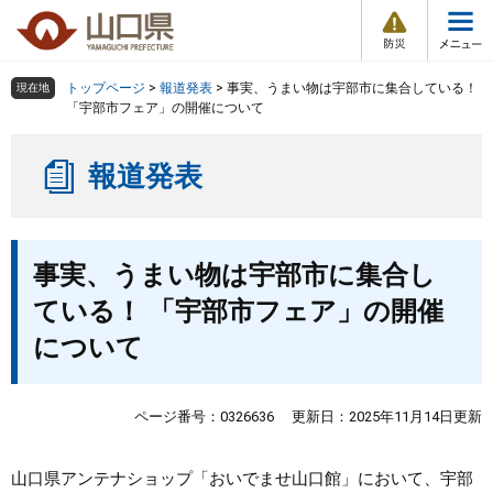
防
ペ
メ
災
ー
ニ
・
メ
災
ジ
ュ
害
ニ
の
ー
組織で探す
情
トップページ
>
報道発表
>
事実、うまい物は宇部市に集合している！
現在地
ュ
報
先
を
「宇部市フェア」の開催について
ー
頭
飛
Other Languages
お気に入り
ページ番号検索
で
ば
報道発表
す
し
検索の仕方
組織で探す
サイトマップで探す
。
て
本
トップページ
本
文
事実、うまい物は宇部市に集合し
文
へ
くらし・環境
ている！ 「宇部市フェア」の開催
について
健康・福祉
教育・文化・スポーツ
ページ番号：0326636
更新日：2025年11月14日更新
しごと・産業・観光
山口県アンテナショップ「おいでませ山口館」において、宇部